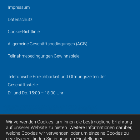
Impressum
Datenschutz
Cookie-Richtlinie
Allgemeine Geschäftsbedingungen (AGB)
Teilnahmebedingungen Gewinnspiele
Telefonische Erreichbarkeit und Öffnungszeiten der
Geschäftsstelle:
Di. und Do. 15:00 – 18:00 Uhr
Wir verwenden Cookies, um Ihnen die bestmögliche Erfahrung
auf unserer Website zu bieten. Weitere Informationen darüber,
© 2019 I-D Media AG
welche Cookies wir verwenden, oder um einzelne Cookies zu
deaktivieren, finden Sie in unseren
Einstellungen
.