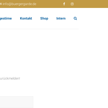
✉ info@buergergarde.de
gestirne
Kontakt
Shop
Intern
zurückmelden!