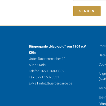
Imp
Bürgergarde „blau-gold“ von 1904 e.V.
Köln
Date
Unter Taschenmacher 10
Cooki
50667 Köln
Telefon: 0221 16893332
Allg
Fax: 0221 16893331
(AGB
E-Mail:
info@buergergarde.de
Teil
Tele
Öffn