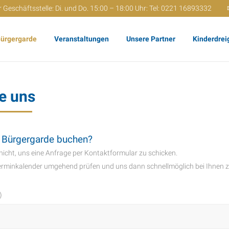
 Geschäftsstelle: Di. und Do. 15:00 – 18:00 Uhr: Tel: 0221 16893332
Bürgergarde
Veranstaltungen
Unsere Partner
Kinderdrei
e uns
 Bürgergarde buchen?
 nicht, uns eine Anfrage per Kontaktformular zu schicken.
erminkalender umgehend prüfen und uns dann schnellmöglich bei Ihnen 
)