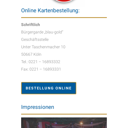
Online Kartenbestellung:
Schriftlich
Bürgergarde „blau-gold“
Geschäftsstelle
Unter Taschenmacher 10
50667 Köln
Tel.: 0221 – 16893332
Fax: 0221 – 16893331
BESTELLUNG ONLINE
Impressionen