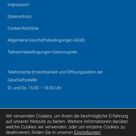
Impressum
Datenschutz
Cookie-Richtlinie
Allgemeine Geschäftsbedingungen (AGB)
Teilnahmebedingungen Gewinnspiele
Telefonische Erreichbarkeit und Öffnungszeiten der
Geschäftsstelle:
Di. und Do. 15:00 – 18:00 Uhr
Wir verwenden Cookies, um Ihnen die bestmögliche Erfahrung
auf unserer Website zu bieten. Weitere Informationen darüber,
© 2019 I-D Media AG
welche Cookies wir verwenden, oder um einzelne Cookies zu
deaktivieren, finden Sie in unseren
Einstellungen
.